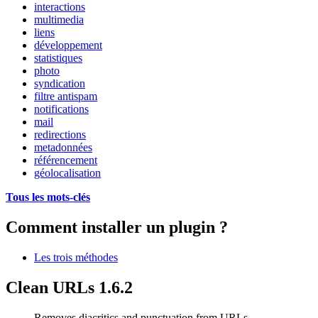
interactions
multimedia
liens
développement
statistiques
photo
syndication
filtre antispam
notifications
mail
redirections
metadonnées
référencement
géolocalisation
Tous les mots-clés
Comment installer un plugin ?
Les trois méthodes
Clean URLs 1.6.2
Removes diacritics and punctuation from URLs