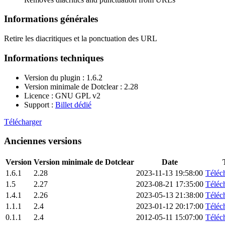
Informations générales
Retire les diacritiques et la ponctuation des URL
Informations techniques
Version du plugin : 1.6.2
Version minimale de Dotclear : 2.28
Licence : GNU GPL v2
Support :
Billet dédié
Télécharger
Anciennes versions
Version
Version minimale de Dotclear
Date
1.6.1
2.28
2023-11-13 19:58:00
Téléch
1.5
2.27
2023-08-21 17:35:00
Téléch
1.4.1
2.26
2023-05-13 21:38:00
Téléch
1.1.1
2.4
2023-01-12 20:17:00
Téléch
0.1.1
2.4
2012-05-11 15:07:00
Téléch