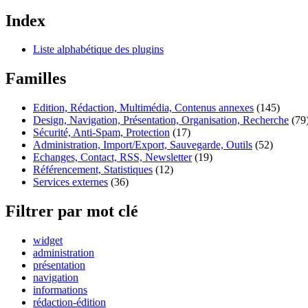
Index
Liste alphabétique des plugins
Familles
Edition, Rédaction, Multimédia, Contenus annexes
(145)
Design, Navigation, Présentation, Organisation, Recherche
(79
Sécurité, Anti-Spam, Protection
(17)
Administration, Import/Export, Sauvegarde, Outils
(52)
Echanges, Contact, RSS, Newsletter
(19)
Référencement, Statistiques
(12)
Services externes
(36)
Filtrer par mot clé
widget
administration
présentation
navigation
informations
rédaction-édition