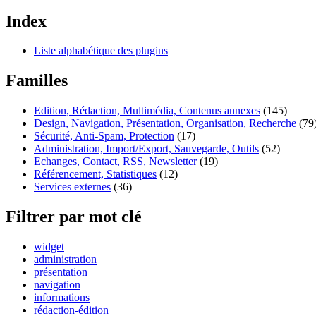
Index
Liste alphabétique des plugins
Familles
Edition, Rédaction, Multimédia, Contenus annexes
(145)
Design, Navigation, Présentation, Organisation, Recherche
(79
Sécurité, Anti-Spam, Protection
(17)
Administration, Import/Export, Sauvegarde, Outils
(52)
Echanges, Contact, RSS, Newsletter
(19)
Référencement, Statistiques
(12)
Services externes
(36)
Filtrer par mot clé
widget
administration
présentation
navigation
informations
rédaction-édition